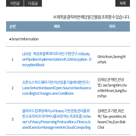
이전글
다음글
목록
※ 제목을 클릭하면 해당 발간물을 조회할 수 있습니다.
순번
제목
저자
● Smart Information
LEA 암·복호화 블록 파이프라인 구현 연구 / A Study
Gi Ha Yoon, Seong M
1
on Pipeline Implementation of LEA Encryption·D
o Park
ecryption Block
김재상, 문해민, 반성
오픈소스 하드웨어 기반 차선검출 기술에 대한 연구 /
범 / Jae Sang Kim, Ha
2
Lane Detection based Open-Source Hardware a
e Min Moon, Sung Bu
ccording to Change Lane Conditions
m Pan
클라우드 컴퓨팅에서 u-Fitness 기반 운동 관리를 위
김태연, 조기환, 최은
한 소유자의 프라이버시를 보장하는 프로토콜 / A Ow
복 / Tae-yeon Kim, Ki-
3
ner's Privacy Preserving Protocol for u-Fitness-b
hwan Cho, Eun-Bok
ased Exercise Management in Cloud Computing
Choi