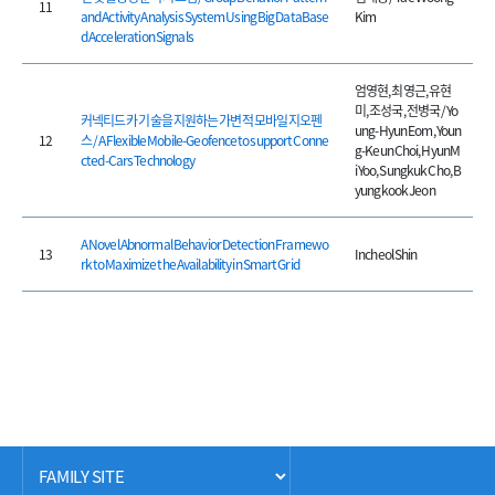
11
and Activity Analysis System Using Big DataBase
Kim
d Acceleration Signals
엄영현, 최영근, 유현
미, 조성국, 전병국 / Yo
커넥티드 카 기술을 지원하는 가변적 모바일 지오펜
ung-Hyun Eom, Youn
12
스 / A Flexible Mobile-Geofence to support Conne
g-Keun Choi, HyunM
cted-Cars Technology
i Yoo, Sungkuk Cho, B
yungkook Jeon
A Novel Abnormal Behavior Detection Framewo
13
Incheol Shin
rk to Maximize the Availability in Smart Grid