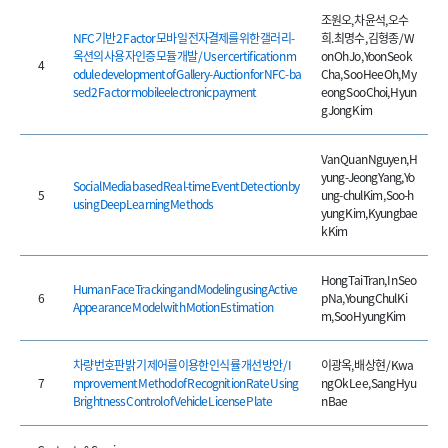
조원오, 차윤석, 오수
NFC 기반 2 Factor 모바일 전자결제를 위한 갤러리-
희. 최명수, 김형종 / W
옥션의 사용자인증 모듈 개발 / User certification m
on Oh Jo, Yoon Seok
4
odule development of Gallery-Auction for NFC-ba
Cha, Soo Hee Oh, My
sed 2 Factor mobileelectronic payment
eong Soo Choi, Hyun
g Jong Kim
Van Quan Nguyen, H
yung-Jeong Yang, Yo
Social Media based Real-time Event Detection by
5
ung-chul Kim, Soo-h
using Deep Learning Methods
yung Kim, Kyungbae
k Kim
Hong Tai Tran, In Seo
Human Face Tracking and Modeling using Active
6
p Na, Young Chul Ki
Appearance Model with Motion Estimation
m, Soo Hyung Kim
차량 번호판 밝기 제어를 이용한 인식률 개선 방안 / I
이광옥, 배상현 / Kwa
7
mprovement Method of Recognition Rate Using
ng Ok Lee, Sang Hyu
Brightness Control of Vehicle License Plate
n Bae