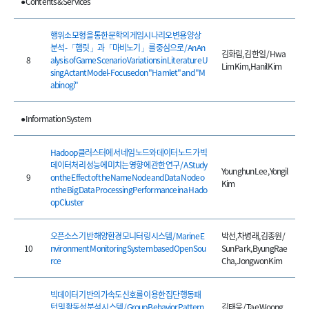
● Contents & Services
행위소 모형을 통한 문학의 게임시나리오 변용 양상
분석 - 「햄릿」과 「마비노기」를 중심으로 / An An
김화림, 김한일 / Hwa
8
alysis of Game Scenario Variations in Literature U
Lim Kim, Hanil Kim
sing Actant Model- Focused on "Hamlet" and "M
abinogi"
● Information System
Hadoop 클러스터에서 네임 노드와 데이터 노드가 빅
데이터처리 성능에 미치는 영향에 관한 연구 / A Study
Younghun Lee, Yongil
9
on the Effect of the Name Node and Data Node o
Kim
n the Big Data ProcessingPerformance in a Hado
op Cluster
오픈소스 기반 해양환경 모니터링 시스템 / Marine E
박선, 차병래, 김종원 /
10
nvironment Monitoring System based Open Sou
Sun Park, ByungRae
rce
Cha, Jongwon Kim
빅데이터 기반의 가속도 신호를 이용한 집단 행동패
턴 및 활동성 분석 시스템 / Group Behavior Pattern
김태웅 / Tae Woong