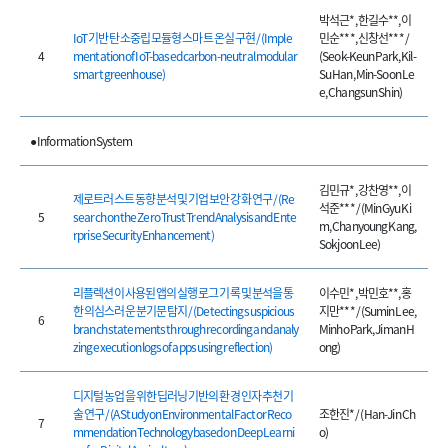
박석근*, 한길수**, 이
IoT 기반 탄소중립 모듈형 스마트 온실 구현 / (Imple
민순***, 신창선*** /
4
mentation of IoT-based carbon-neutral modular
(Seok-Keun Park, Kil-
smart greenhouse)
Su Han, Min-Soon Le
e, Changsun Shin)
● Information System
김민규*, 강찬영**, 이
제로트러스트 동향 분석 및 기업 보안 강화 연구 / (Re
석준*** / (Min Gyu Ki
5
search on the Zero Trust Trend Analysis and Ente
m, Chanyoung Kang,
rprise Security Enhancement)
Sokjoon Lee)
리플렉션이 사용된 앱의 실행 로그 기록 및 분석을 통
이수민*, 박민호**, 홍
한 의심스러운 분기문 탐지 / (Detecting suspicious
지만*** / (Sumin Lee,
6
branch statements through recording and analy
Minho Park, Jiman H
zing execution logs of apps using reflection)
ong)
디지털 농업을 위한 딥러닝 기반의 환경 인자 추천 기
술 연구 / (A Study on Environmental Factor Reco
조한진* / (Han-Jin Ch
7
mmendation Technology based on Deep Learni
o)