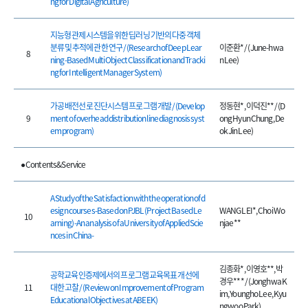
ng for Digital Agriculture)
지능형 관제시스템을 위한 딥러닝 기반의 다중 객체
분류 및 추적에 관한 연구 / (Research of Deep Lear
이준환* / (June-hwa
8
ning-Based Multi Object Classification and Tracki
n Lee)
ng for Intelligent Manager System)
가공 배전선로 진단시스템 프로그램 개발 / (Develop
정동현*, 이덕진** / (D
9
ment of overhead distribution line diagnosis syst
ong Hyun Chung, De
em program)
ok Jin Lee)
● Contents&Service
A Study of the Satisfaction with the operation of d
esign courses-Based on PJBL (Project Based Le
WANG LEI*, Choi Wo
10
arning) -An analysis of a University of Applied Scie
njae**
nces in China-
김종화*, 이영호**, 박
공학교육인증제에서의 프로그램 교육목표 개선에
경우*** / (Jonghwa K
11
대한 고찰 / (Review on Improvement of Program
im, Youngho Lee, Kyu
Educational Objectives at ABEEK)
ngwoo Park)