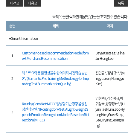
이전글
다음글
목록
※ 제목을 클릭하면 해당 발간물을 조회할 수 있습니다.
순번
제목
저자
● Smart Information
Customer-based Recommendation Model for N
Bayartsetseg Kalina,
1
ext Merchant Recommendation
Ju-Hong Lee
텍스트 요약 품질 향상을 위한 의미적 사전학습 방법
전민규*, 김남규** / (M
2
론 / (Semantic Pre-training Methodology for Imp
ingyu Jeon, Namgyu
roving Text Summarization Quality)
Kim)
임현택ߙ, 김수형ߙߙ, 이
RoutingConvNet: MFCC 양방향 기반 경량 음성감
귀상ߙߙ, 양형정ߙߙ* / (H
정인식 모델 / (RoutingConvNet: A Light-weight S
yun Taek Lim, Soo Hy
3
peech Emotion Recognition Model Based on Bidi
ung Kim, Guee Sang
rectional MFCC)
Lee, Hyung Jeong Ya
ng)