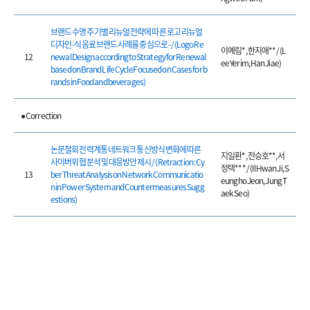
브랜드 수명 주기별 리뉴얼 전략에 따른 로고 리뉴얼
디자인 -식음료 브랜드 사례를 중심으로 - / (Logo Re
이예림*, 한지애** / (L
12
newal Design according to Strategy for Renewal
ee Yerim, Han Jiae)
based on Brand Life Cycle Focused on Cases for b
rands in Food and beverages)
● Correction
논문철회 전력계통 네트워크 통신방식 변화에 따른
지일환*, 전승호**, 서
사이버위협 분석 및 대응방안 제시 / (Retraction : Cy
정택*** / (Il Hwan Ji, S
13
ber Threat Analysis on Network Communicatio
eungho Jeon, Jung T
n in Power System and Countermeasures Sugg
aek Seo)
estions)