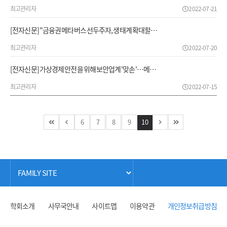
최고관리자
2022-07-21
[전자신문] "금융권 메타버스 선두주자, 생태계 확대할…
최고관리자
2022-07-20
[전자신문] 가상경제 안전을 위해 보안업계 '맞손'…메…
최고관리자
2022-07-15
6
7
8
9
10
학회소개
사무국안내
사이트맵
이용약관
개인정보취급방침