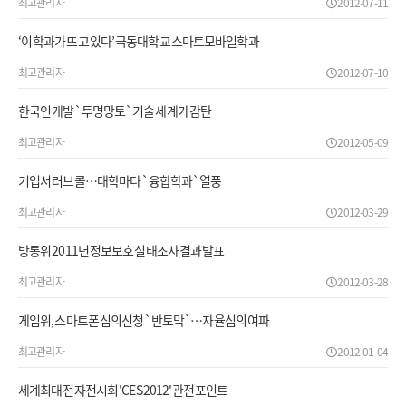
최고관리자
2012-07-11
‘이 학과가 뜨고 있다’ 극동대학교 스마트모바일학과
최고관리자
2012-07-10
한국인 개발 `투명망토` 기술 세계가 감탄
최고관리자
2012-05-09
기업서 러브콜…대학마다 `융합학과` 열풍
최고관리자
2012-03-29
방통위 2011년 정보보호 실태조사 결과 발표
최고관리자
2012-03-28
게임위, 스마트폰 심의신청 `반토막`…자율심의 여파
최고관리자
2012-01-04
세계최대 전자전시회 'CES 2012' 관전포인트