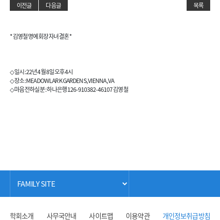
이전글
다음글
목록
* 김영철 명예회장 자녀 결혼 *
◇ 일시 : 22년 4월 8일 오후 4시
◇ 장소 : MEADOWLARK GARDENS, VIENNA, VA
◇ 마음 전하실 분 : 하나은행 126-910382-46107 김영철
학회소개
사무국안내
사이트맵
이용약관
개인정보취급방침