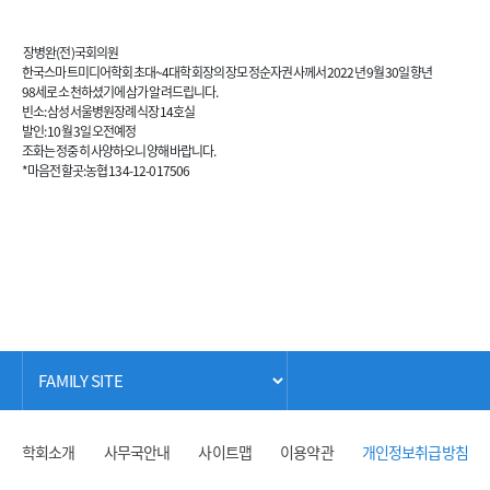
장병완(전)국회의원
한국스마트미디어학회초대~4대학회장의 장모 정순자권사께서 2022년 9월 30일 향년
98세로 소천하셨기에 삼가 알려드립니다.
빈소: 삼성서울병원장례식장 14호실
발인: 10월 3일 오전예정
조화는 정중히 사양하오니 양해바랍니다.
*마음전할곳:농협 134-12-017506
학회소개
사무국안내
사이트맵
이용약관
개인정보취급방침