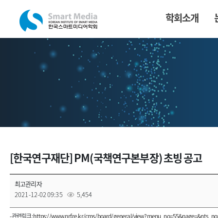
학회소개
[한국연구재단] PM(국책연구본부장) 초빙 공고
최고관리자
2021-12-02 09:35
5,454
- 관련링크 :
https://www.nrf.re.kr/cms/board/general/view?menu_no=55&page=&nts_