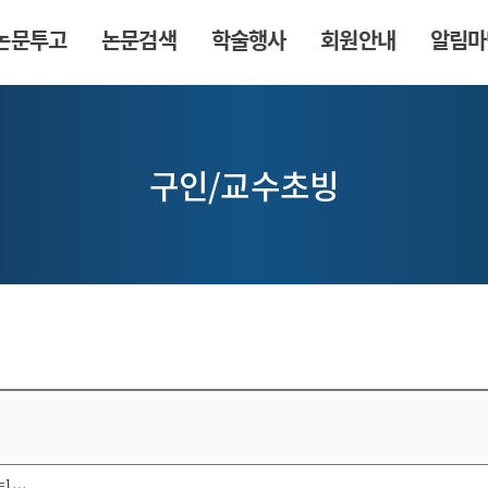
논문투고
논문검색
학술행사
회원안내
알림마
구인/교수초빙
no=1…