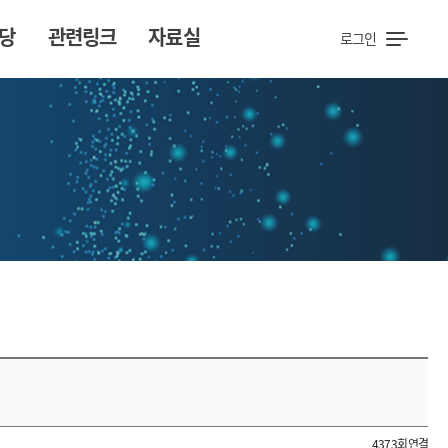
당
관련링크
자료실
로그인
4373회 연결