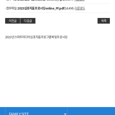
- 첨부파일 :
2023 심포지움 프로시딩 online_FF.pdf
(14.4M) -
다운로드
이전글
다음글
목록
2023년 스마트미디어 심포지움 프로그램북 및 프로시딩