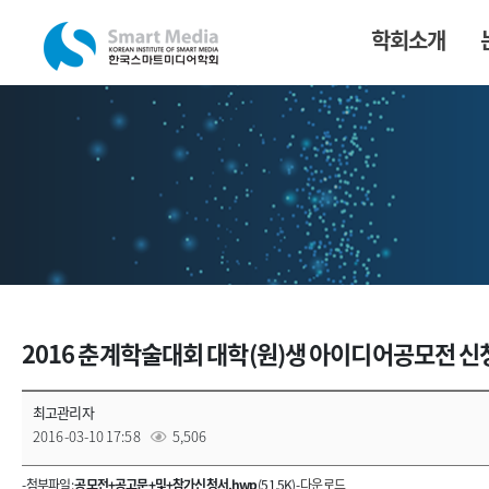
학회소개
2016 춘계학술대회 대학(원)생 아이디어공모전 
최고관리자
2016-03-10 17:58
5,506
- 첨부파일 :
공모전+공고문+및+참가신청서.hwp
(51.5K) -
다운로드