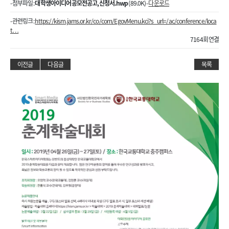
- 첨부파일 :
대학생아이디어공모전공고,신청서.hwp
(89.0K) -
다운로드
- 관련링크 :
https://kism.jams.or.kr/co/com/EgovMenu.kci?s_url=/ac/conference/loca
t…
7164회 연결
이전글
다음글
목록