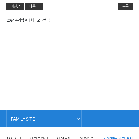
이전글
다음글
목록
2024 추계학술대회 프로그램북
학회소개
사무국안내
사이트맵
이용약관
개인정보취급방침