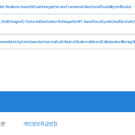
e-based Virtual Honeypot Service:Framework Sketch and Feasibility Verification
n of 2-Factor Authentication Technique for NFC-based Security-enriched Electronic 
 Systems based on User multi-attribute attitude models andCollaborative filtering Al
약관
개인정보취급방침