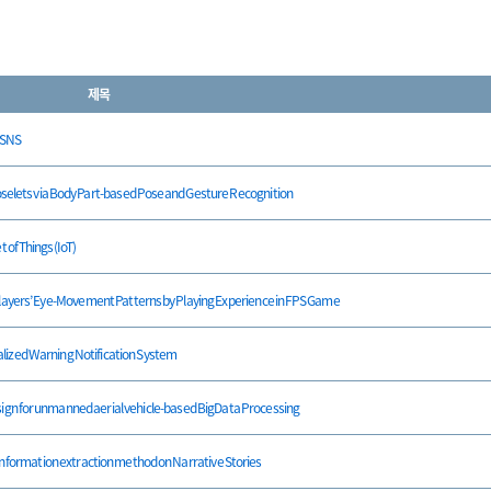
제목
 SNS
ia Body Part-based Pose and Gesture Recognition
 of Things(IoT)
Eye-Movement Patterns by Playing Experience in FPS Game
lized Warning Notification System
nmanned aerial vehicle-based BigData Processing
mation extraction method on Narrative Stories