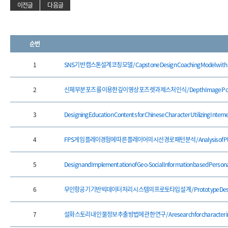
이전글
다음글
순번
1
SNS기반 캡스톤설계 코칭모델 / Capstone Design Coaching Model with
2
신체 부분 포즈를 이용한 깊이 영상 포즈렛과 제스처 인식 / Depth Image Poselets v
3
Designing Education Contents for Chinese Character Utilizing Internet
4
FPS게임 플레이경험에 따른 플레이어의 시선경로 패턴 분석 / Analysis of Players’ 
5
Design and Implementation of Geo-Social Information based Persona
6
무인항공기 기반 빅데이터 처리 시스템의 프로토타입 설계 / Prototype Design for u
7
설화 스토리 내 인물정보 추출 방법에 관한 연구 / A research for character infor