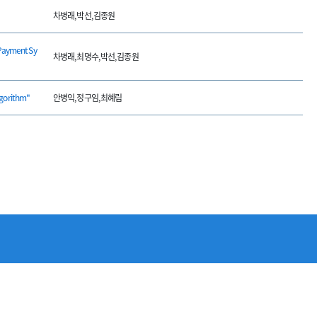
차병래, 박선, 김종원
Payment Sy
차병래, 최명수, 박선, 김종원
gorithm"
안병익, 정구임, 최혜림