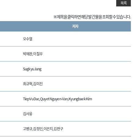
목록
※ 제목을 클릭하면 해당 발간물을 조회할 수 있습니다.
저자
오수열
박재완, 이칠우
Sugkyu Jung
최규혁, 김미진
Tiep Vu Duc, Quyet Nguyen-Van, Kyungbaek Kim
김사웅
고병규, 김정인, 이은지, 김판구