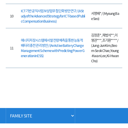
ICT 기반 공익사업 보상업무 첨단화 방안 연구 / (A St
서명배* / (Myoung Ba
10
udy of the Advanced Strategy for ICT-based Publi
e Seo)
c Compensation Business)
김정준*, 채범석**, 이
에너지저장시스템에서 발전량 예측을 통한 능동적
영관***, 조기환**** /
배터리 충전 관리 방안 / (An Active Battery Charge
(Jung-Jun Kim, Beo
11
Management Scheme with Predicting Power G
m-Seok Chae, Young
eneration in ESS)
-Kwan Lee, Ki-Hwan
Cho)