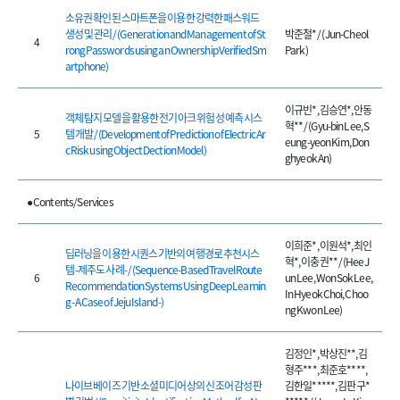
소유권 확인된 스마트폰을 이용한 강력한 패스워드
생성 및 관리 / (Generation and Management of St
박준철* / (Jun-Cheol
4
rong Passwords using an Ownership Verified Sm
Park)
artphone)
이규빈*, 김승연*, 안동
객체 탐지 모델을 활용한 전기 아크 위험성 예측 시스
혁** / (Gyu-bin Lee, S
5
템 개발 / (Development of Prediction of Electric Ar
eung-yeon Kim, Don
c Risk using Object Dection Model)
ghyeok An)
● Contents/Services
이희준*, 이원석*, 최인
딥러닝을 이용한 시퀀스 기반의 여행경로 추천시스
혁*, 이충권** / (Hee J
템 -제주도 사례- / (Sequence-Based Travel Route
6
un Lee, Won Sok Lee,
Recommendation Systems Using Deep Learnin
In Hyeok Choi, Choo
g - A Case of Jeju Island -)
ng Kwon Lee)
김정인*, 박상진**, 김
형주***, 최준호****,
나이브 베이즈 기반 소셜 미디어 상의 신조어 감성 판
김한일*****, 김판구*