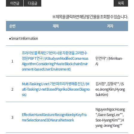
이전글
다음글
목록
※ 제목을 클릭하면 해당 발간물을 조회할 수 있습니다.
순번
제목
저자
● Smart Information
프라이빗 블록체인 기반의 사용자 환경을 고려한 수
정된 PBFT 연구 / (A Study on Modified Consensus
민 연 아* / (Min Youn-
1
Algorithm Considering Private Blockchain Envir
A)
onment-based User Environment)
Multi-Tasking U-net 기반 파프리카 병해충 진단 / (M
김서정*, 김형석** / (S
2
ulti-Tasking U-net Based Paprika Disease Diagno
eo Jeong Kim, Hyong
sis)
Suk Kim)
Nguyen Ngoc Hoang
Effective Hand Gesture Recognition by Key Fra
*, Guee-Sang Lee**,
3
me Selection and 3D Neural Network
Soo-Hyung Kim**, H
yung-Jeong Yang**