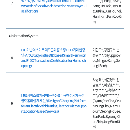
별 기법 / (Sensitivity Identification Method for Ne
***** / (Jeong In Kim,
7
w Words of Social Media based on Naive Bayes Cl
Sang Jin Park, Hyoun
assification)
g Ju Kim, Jun Ho Choi,
Han Il Kim, Pan Koo Ki
m)
● Information System
DID 기반의 스마트 리모콘과 홈쇼핑 FIDO 거래인증
여협구*, 강민구**, 손
연구 / (A Study on the DID based Smart Remocon
승일*** / (Hyupgoo Y
8
and FIDO Transaction Certification for Home-sh
eo, Mingoo Kang, Se
opping)
ungil Sonh)
차병래*, 최근영**, 김
남호***, 이성호****,
박선*****, 신병춘***
LBS 서비스를 제공하는 전주를 이용한 전기차 충전
***, 김종원******* /
플랫폼의 설계 제안 / (Design of Charging Platform
(ByungRae Cha, Geu
9
for an Electric Vehicle using Electric Pole to suppo
nYoung Choi, NamH
rt Location-Based Services)
o Kim, SeongHo Lee,
Sun Park, Byeong-Ch
un Shin, JongWon Ki
m)