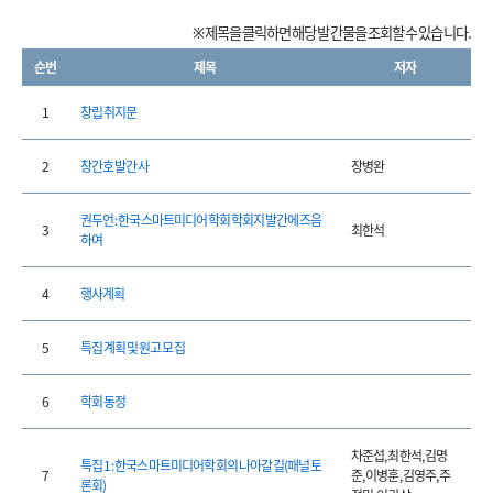
※ 제목을 클릭하면 해당 발간물을 조회할 수 있습니다.
순번
제목
저자
1
창립 취지문
2
창간호 발간사
장병완
권두언 : 한국스마트미디어학회 학회지 발간에 즈음
3
최한석
하여
4
행사계획
5
특집 계획 및 원고 모집
6
학회 동정
차준섭, 최한석, 김명
특집 1 : 한국스마트미디어학회의 나아갈 길(패널 토
7
준, 이병훈, 김영주, 주
론회)