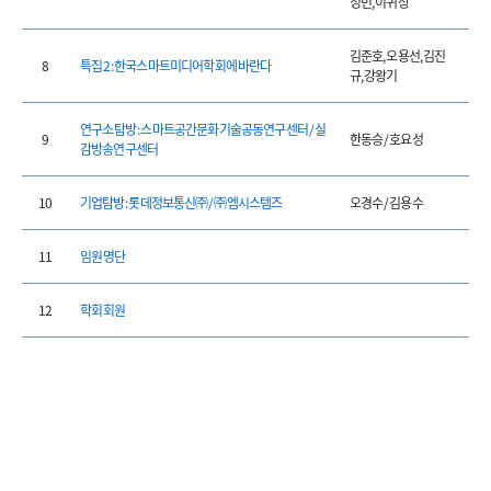
정민, 이귀상
김준호, 오용선, 김진
8
특집 2 : 한국스마트미디어학회에 바란다
규, 강왕기
연구소 탐방 : 스마트공간문화기술공동연구센터 / 실
9
한동승 / 호요성
감방송연구센터
10
기업탐방 : 롯데정보통신㈜ / ㈜엠시스템즈
오경수 / 김용수
11
임원 명단
12
학회 회원