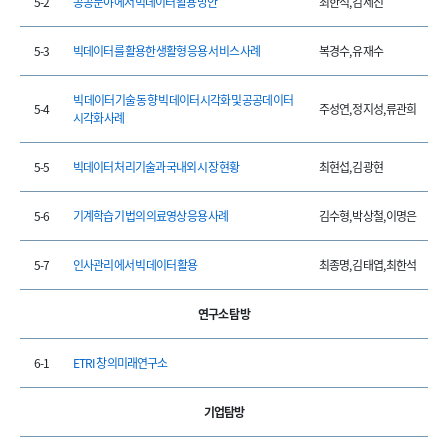
5-2
공공분야에서 빅데이터 활용방안
최한석, 김세진
5-3
빅데이터를 활용한 생활형 응용 서비스 사례
복경수, 유재수
빅 데이터 기술 동향 빅 데이터 시각화 및 공공데이터
5-4
주성연, 정지성, 류관희
시각화 사례
5-5
빅데이터 처리기술과 국내외 시장 현황
최현섭, 김광현
5-6
기계학습 기법의 의료영상 응용사례
김수형, 박상철, 이명은
5-7
인사관리에서 빅 데이터 활용
최종명, 김태엽, 최한석
연구소 탐방
6-1
ETRI 창의미래연구소
기업탐방