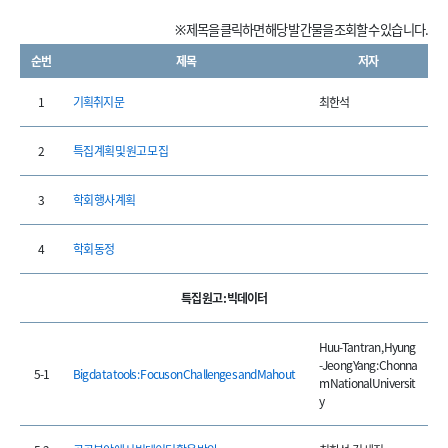
※ 제목을 클릭하면 해당 발간물을 조회할 수 있습니다.
순번
제목
저자
1
기획취지문
최한석
2
특집 계획 및 원고 모집
3
학회 행사 계획
4
학회 동정
특집 원고 : 빅데이터
Huu-Tan tran, Hyung
-Jeong Yang : Chonna
5-1
Big data tools : Focus on Challenges and Mahout
m National Universit
y